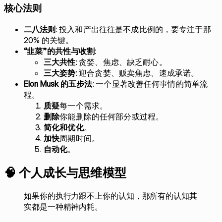
核心法则
二八法则
: 投入和产出往往是不成比例的，要专注于那
20% 的关键。
“韭菜”的共性与收割
:
三大共性
: 贪婪、焦虑、缺乏耐心。
三大姿势
: 迎合贪婪、贩卖焦虑、速成承诺。
Elon Musk 的五步法
: 一个显著改善任何事情的简单流
程。
质疑
每一个需求。
删除
你能删除的任何部分或过程。
简化和优化
。
加快
周期时间。
自动化
。
🧠 个人成长与思维模型
如果你的执行力跟不上你的认知，那所有的认知其
实都是一种精神内耗。